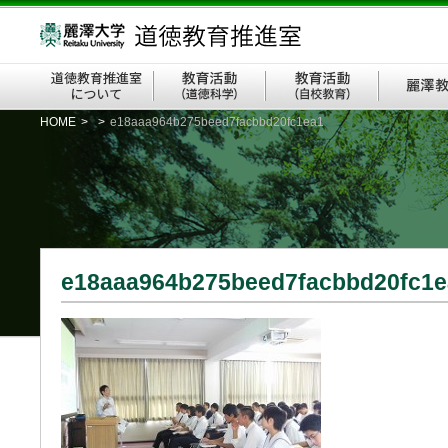
HOME
>
>
e18aaa964b275beed7facbbd20fc1ea1
e18aaa964b275beed7facbbd20fc1e