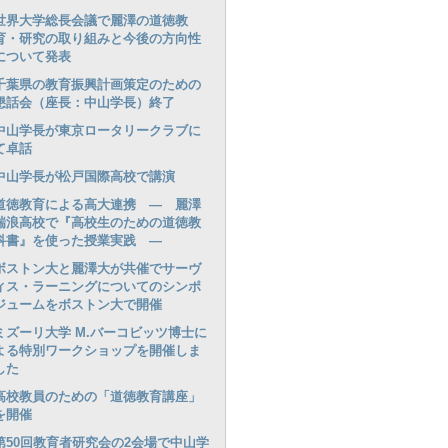
世界大学総長会議で麗澤の道徳教
育・研究の取り組みと今後の方向性
について発表
千葉県の教育振興計画策定のための
懇話会（座長：中山学長）終了
中山学長が東京ロータリークラブに
て卓話
中山学長が松戸国際高校で講演
道徳教育による高大連携 ― 麗澤
瑞浪高校で『高校生のための道徳教
科書』を使った授業実践 ―
ボストン大と麗澤大が共催でサーヴ
ィス・ラーニングについてのシンポ
ジュームをボストン大で開催
ミズーリ大学 M.バーコビッツ博士に
よる特別ワークショップを開催しま
した
高校教員のための「道徳教育講座」
を開催
第50回教育者研究会の2会場で中山学