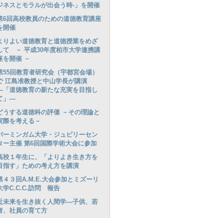
ジネスとモラルが出会う時‐」を開催
第6回高校教員のための道徳教育講座
を開催
よりよい道徳教育と道徳授業をめざ
して － 平成30年度柏市大学連携講
座を開催 －
第55回教育者研究会（宇都宮会場）
で 江島准教授と中山学長が講演
―「道徳教育の新たな充実を目指し
て」―
どうする道徳科の評価 －その理論と
実際を考える－
バーミンガム大学・ジュビリーセン
ター主催 第6回国際学術大会に参加
高校１年生に、「よりよき生き方を
目指す」ための考え方を講演
第４３回A.M.E.大会参加とミズーリ
大学C.C.C.訪問 報告
近未来を生き抜く人間学―子供、若
者、社員の育て方