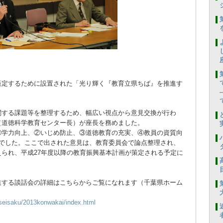
策定するために設置された「光り輝く『教育立県ちば』を推進す
する課題等を整理するため、幅広い視点から意見交換が行わ
（道徳科学教育センター長）が座長を務めました。
学力向上、②いじめ防止、③道徳教育の充実、④教員の資質向
点でした。ここで出された意見は、教育委員会で論点整理され、
られ、平成27年度以降の教育振興基本計画が策定される予定に
進する談話会の詳細はこちらからご覧になれます（千葉県ホーム
u/seisaku/2013konwakai/index.html