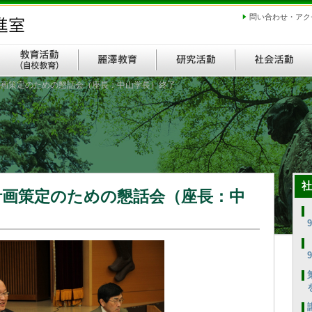
問い合わせ・アク
画策定のための懇話会（座長：中山学長）終了
社
計画策定のための懇話会（座長：中