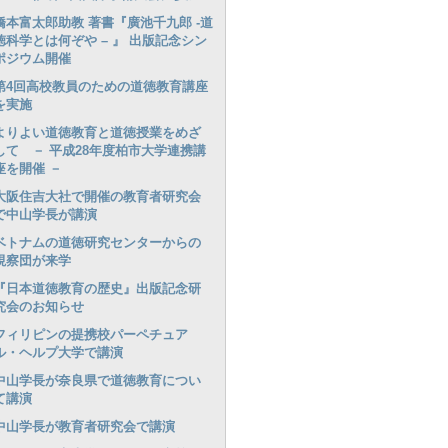
橋本富太郎助教 著書『廣池千九郎 -道
徳科学とは何ぞや – 』 出版記念シン
ポジウム開催
第4回高校教員のための道徳教育講座
を実施
よりよい道徳教育と道徳授業をめざ
して － 平成28年度柏市大学連携講
座を開催 －
大阪住吉大社で開催の教育者研究会
で中山学長が講演
ベトナムの道徳研究センターからの
視察団が来学
『日本道徳教育の歴史』出版記念研
究会のお知らせ
フィリピンの提携校パーペチュア
ル・ヘルプ大学で講演
中山学長が奈良県で道徳教育につい
て講演
中山学長が教育者研究会で講演