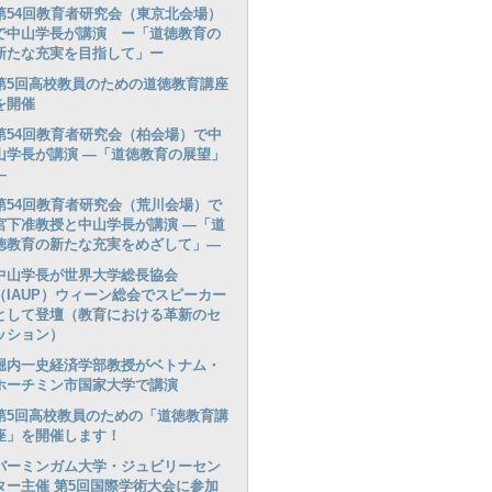
第54回教育者研究会（東京北会場）
で中山学長が講演 ー「道徳教育の
新たな充実を目指して」ー
第5回高校教員のための道徳教育講座
を開催
第54回教育者研究会（柏会場）で中
山学長が講演 ―「道徳教育の展望」
―
第54回教育者研究会（荒川会場）で
宮下准教授と中山学長が講演 ―「道
徳教育の新たな充実をめざして」―
中山学長が世界大学総長協会
（IAUP）ウィーン総会でスピーカー
として登壇（教育における革新のセ
ッション）
堀内一史経済学部教授がベトナム・
ホーチミン市国家大学で講演
第5回高校教員のための「道徳教育講
座」を開催します！
バーミンガム大学・ジュビリーセン
ター主催 第5回国際学術大会に参加