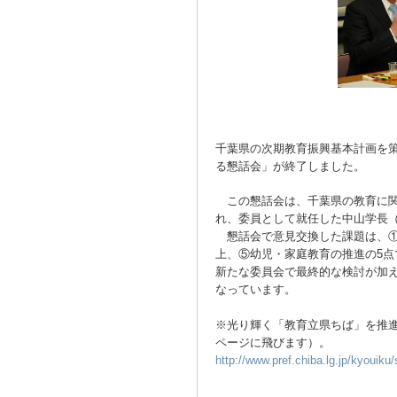
千葉県の次期教育振興基本計画を
る懇話会」が終了しました。
この懇話会は、千葉県の教育に関
れ、委員として就任した中山学長
懇話会で意見交換した課題は、①
上、⑤幼児・家庭教育の推進の5
新たな委員会で最終的な検討が加え
なっています。
※光り輝く「教育立県ちば」を推
ページに飛びます）。
http://www.pref.chiba.lg.jp/kyouik