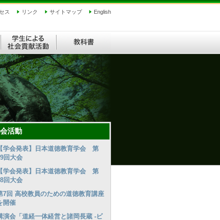
セス
リンク
サイトマップ
English
会活動
【学会発表】日本道徳教育学会 第
99回大会
【学会発表】日本道徳教育学会 第
98回大会
第7回 高校教員のための道徳教育講座
を開催
講演会「道経一体経営と諸岡長蔵 ‐ビ