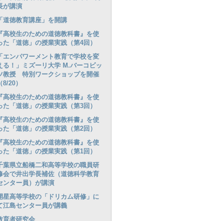
長が講演
「道徳教育講座」を開講
『高校生のための道徳教科書』を使
った「道徳」の授業実践（第4回）
「エンパワーメント教育で学校を変
える！」ミズーリ大学 M.バーコビッ
ツ教授 特別ワークショップを開催
（8/20）
『高校生のための道徳教科書』を使
った「道徳」の授業実践（第3回）
『高校生のための道徳教科書』を使
った「道徳」の授業実践（第2回）
『高校生のための道徳教科書』を使
った「道徳」の授業実践（第1回）
千葉県立船橋二和高等学校の職員研
修会で井出学長補佐（道徳科学教育
センター員）が講演
開星高等学校の「ドリカム研修」に
て江島センター員が講義
教育者研究会