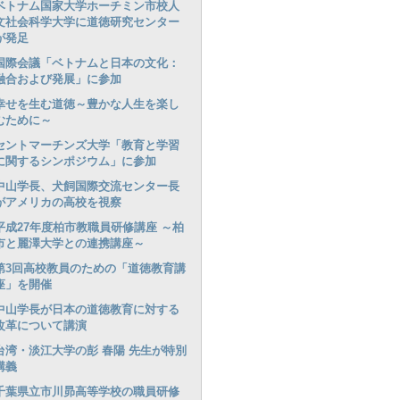
ベトナム国家大学ホーチミン市校人
文社会科学大学に道徳研究センター
が発足
国際会議「ベトナムと日本の文化：
融合および発展」に参加
幸せを生む道徳～豊かな人生を楽し
むために～
セントマーチンズ大学「教育と学習
に関するシンポジウム」に参加
中山学長、犬飼国際交流センター長
がアメリカの高校を視察
平成27年度柏市教職員研修講座 ～柏
市と麗澤大学との連携講座～
第3回高校教員のための「道徳教育講
座」を開催
中山学長が日本の道徳教育に対する
改革について講演
台湾・淡江大学の彭 春陽 先生が特別
講義
千葉県立市川昴高等学校の職員研修