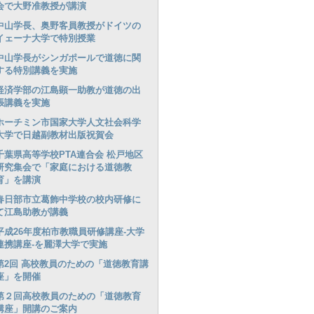
会で大野准教授が講演
中山学長、奥野客員教授がドイツの
イェーナ大学で特別授業
中山学長がシンガポールで道徳に関
する特別講義を実施
経済学部の江島顕一助教が道徳の出
張講義を実施
ホーチミン市国家大学人文社会科学
大学で日越副教材出版祝賀会
千葉県高等学校PTA連合会 松戸地区
研究集会で「家庭における道徳教
育」を講演
春日部市立葛飾中学校の校内研修に
て江島助教が講義
平成26年度柏市教職員研修講座-大学
連携講座-を麗澤大学で実施
第2回 高校教員のための「道徳教育講
座」を開催
第２回高校教員のための「道徳教育
講座」開講のご案内