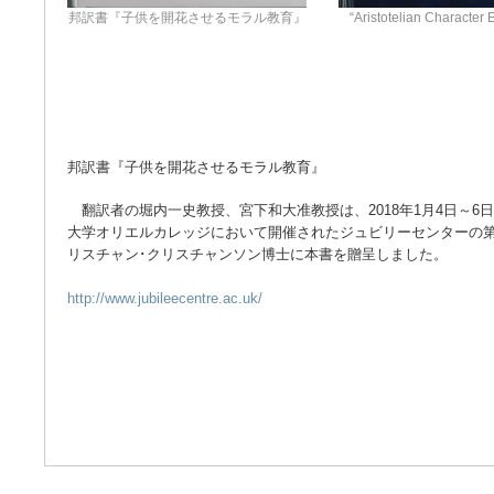
邦訳書『子供を開花させるモラル教育』
“Aristotelian Character 
邦訳書『子供を開花させるモラル教育』
翻訳者の堀内一史教授、宮下和大准教授は、2018年1月4日～6
大学オリエルカレッジにおいて開催されたジュビリーセンターの第
リスチャン･クリスチャンソン博士に本書を贈呈しました。
http://www.jubileecentre.ac.uk/