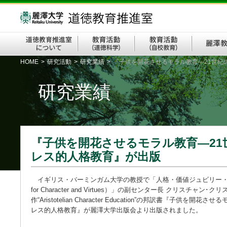
HOME
>
研究活動
>
研究業績
>
『子供を開花させるモラル教育―21世紀
研究業績
『子供を開花させるモラル教育―21
レス的人格教育』が出版
イギリス・バーミンガム大学の教授で「人格・価値ジュビリー・センター（T
for Character and Virtues）」の副センター長 クリスチャン
作“Aristotelian Character Education”の邦訳書『子供を
レス的人格教育』が麗澤大学出版会より出版されました。