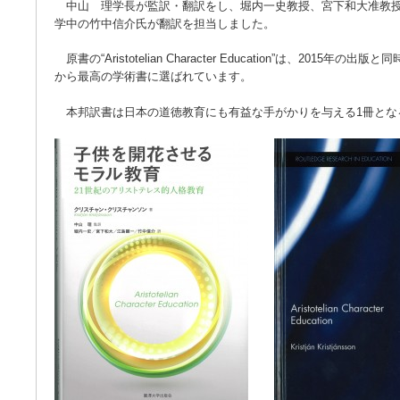
中山 理学長が監訳・翻訳をし、堀内一史教授、宮下和大准教授
学中の竹中信介氏が翻訳を担当しました。
原書の“Aristotelian Character Education”は、2015
から最高の学術書に選ばれています。
本邦訳書は日本の道徳教育にも有益な手がかりを与える1冊とな