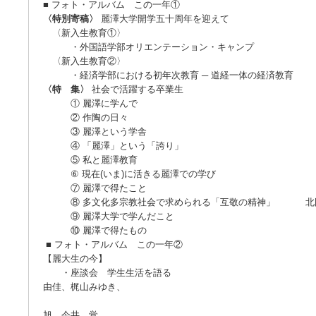
■ フォト・アルバム この一年①
〈特別寄稿〉
麗澤大学開学五十周年を迎え
〈新入生教育①〉
・外国語学部オリエンテーション・キャ
〈新入生教育②〉
・経済学部における初年次教育 ─ 道経一体の経済教育
〈特 集〉
社会で活躍する卒業生
① 麗澤に学んで 秦
② 作陶の日々 稲
③ 麗澤という学舎 小
④ 「麗澤」という「誇り」
⑤ 私と麗澤教育 岡
⑥ 現在(いま)に活きる麗澤での学び 
⑦ 麗澤で得たこと 藤
⑧ 多文化多宗教社会で求められる「互敬の精神」 
⑨ 麗澤大学で学んだこと 
⑩ 麗澤で得たもの 斉
■ フォト・アルバム この一年②
【麗大生の今】
・座談会 学生生活を語る 
由佳、梶山みゆき、
矢部
旭、今井 覚