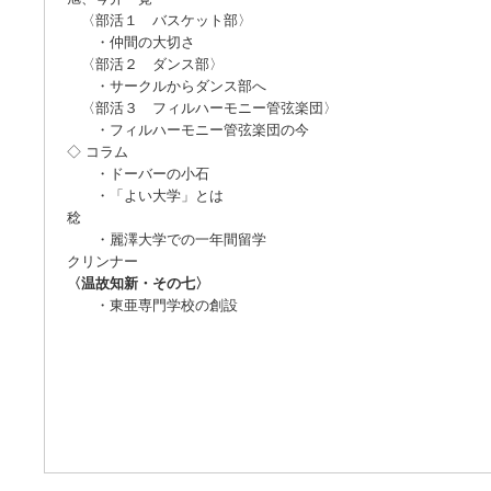
〈部活１ バスケット部〉
・仲間の大切さ 
〈部活２ ダンス部〉
・サークルからダンス部へ
〈部活３ フィルハーモニー管弦楽団〉
・フィルハーモニー管弦楽団の今
◇ コラム
・ドーバーの小石 
・「よい大学」とは
稔
・麗澤大学での一年間留学 フ
クリンナー
〈温故知新・その七〉
・東亜専門学校の創設 