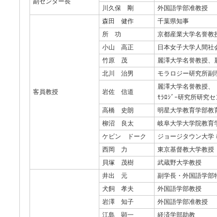
副センター長
川久保 剛
外国語学部准教授
森田 健作
千葉県知事
所 功
京都産業大学名誉教
小山 高正
日本女子大学人間社
竹原 茂
麗澤大学名誉教授、
北川 治男
モラロジー研究所副
麗澤大学名誉教授、
客員教授
岩佐 信道
ﾓﾗﾛｼﾞｰ研究所研
高橋 史朗
明星大学教育学部教
柳沼 良太
岐阜大学大学院教育
ケビン ドーク
ジョージタウン大学 
西岡 力
東京基督教大学教授
貝塚 茂樹
武蔵野大学教授
井出 元
副学長・外国語学部
犬飼 孝夫
外国語学部教授
岩澤 知子
外国語学部准教授
江島 顕一
経済学部助教