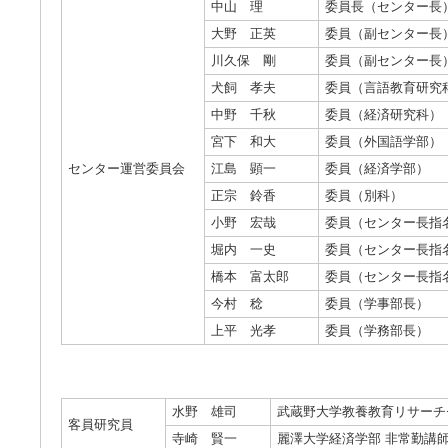
中山 理
委員長（センター長
大野 正英
委員（副センター長
川久保 剛
委員（副センター長
犬飼 孝夫
委員（言語教育研究
中野 千秋
委員（経済研究科）
宮下 和大
委員（外国語学部）
センター運営委員会
江島 顕一
委員（経済学部）
正宗 鈴香
委員（別科）
小野 宏哉
委員（センター長指
堀内 一史
委員（センター長指
橋本 富太郎
委員（センター長指
今村 稔
委員（学事部長）
上平 光孝
委員（学務部長）
水野 雄司
武蔵野大学教養教育リサーチ
客員研究員
寺崎 賢一
麗澤大学経済学部 非常勤講