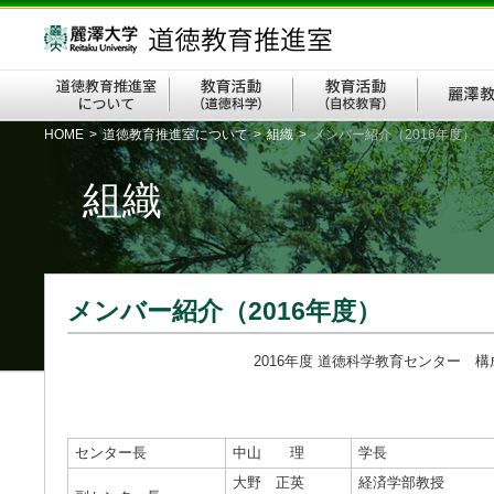
HOME
>
道徳教育推進室について
>
組織
>
メンバー紹介（2016年度）
組織
メンバー紹介（2016年度）
2016年度 道徳科学教育センター 構
センター長
中山 理
学長
大野 正英
経済学部教授