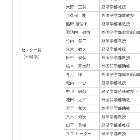
大野 正英
経済学部教授
川久保 剛
外国語学部准教授
熊野 留理子
経済学部准教授
諏訪内 敬司
外国語学部非常勤講
竹内 啓二
経済学部教授
立木 教夫
経済学部教授
センター員
（50音順）
田中 俊弘
外国語学部教授
橋本 富太郎
外国語学部助教
冬月 律
外国語学部非常勤講
堀内 一史
経済学部教授
中川 敏彰
経済学部特任教授・
花田 太平
外国語学部助教
宮下 和大
外国語学部助教
八木 秀次
経済学部教授
山下 美樹
経済学部准教授
ラフ ピーター
経済学部教授