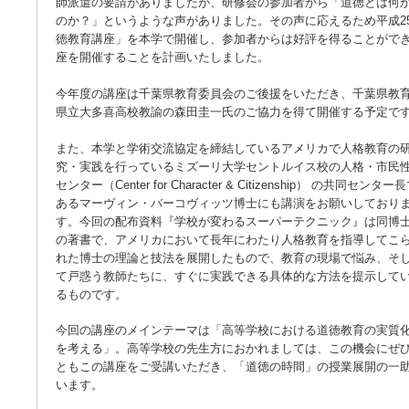
師派遣の要請がありましたが、研修会の参加者から「道徳とは何
のか？」というような声がありました。その声に応えるため平成2
徳教育講座」を本学で開催し、参加者からは好評を得ることがで
座を開催することを計画いたしました。
今年度の講座は千葉県教育委員会のご後援をいただき、千葉県教
県立大多喜高校教諭の森田圭一氏のご協力を得て開催する予定で
また、本学と学術交流協定を締結しているアメリカで人格教育の
究・実践を行っているミズーリ大学セントルイス校の人格・市民
センター（Center for Character & Citizenship） の共同センター
あるマーヴィン・バーコヴィッツ博士にも講演をお願いしており
す。今回の配布資料『学校が変わるスーパーテクニック』は同博
の著書で、アメリカにおいて長年にわたり人格教育を指導してこ
れた博士の理論と技法を展開したもので、教育の現場で悩み、そ
て戸惑う教師たちに、すぐに実践できる具体的な方法を提示して
るものです。
今回の講座のメインテーマは「高等学校における道徳教育の実質
を考える」。高等学校の先生方におかれましては、この機会にぜ
ともこの講座をご受講いただき、「道徳の時間」の授業展開の一
います。