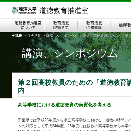
HOME
>
社会活動
>
講演、シンポジウム
>
第２回高校教員のための「道
講演、シンポジウム
第２回高校教員のための「道徳教育
内
高等学校における道徳教育の実質化を考える
千葉県では平成25年度から県立高等学校における「道徳の時間」
への対応として平成24年度、25年度には複数の高等学校から本学