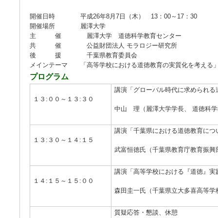
開催日時 平成26年8月7日（木） 13：00～17：30
開催場所 麗澤大学
主 催 麗澤大学 道徳科学教育センター
共 催 公益財団法人 モラロジー研究所
後 援 千葉県教育委員会
メインテーマ 「高等学校における道徳教育の実質化を考える
プログラム
講演「グローバル時代に求められる
１３:００～１３:３０
中山 理（麗澤大学学長、 道徳科
講演「千葉県における道徳教育につ
１３:３０～１４:１５
武富恒徳氏（千葉県教育庁教育振興
講演「高等学校における『道徳』実
１４:１５～１５:００
森田圭一氏（千葉県立大多喜高等学
質疑応答・懇談、休憩