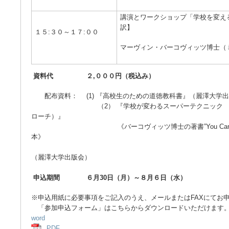
講演とワークショップ「学校を変
訳】
１５:３０～１７:００
マーヴィン・バーコヴィッツ博士（
資料代 ２,０００円（税込み）
配布資料： (1) 『高校生のための道徳教科書』（麗澤大学
（2） 『学校が変わるスーパーテクニック （アメ
ローチ）』
《バーコヴィッツ博士の著書”You Can’t Teach th
本》
（麗澤大学出版会）
申込期間 ６月30日（月）～８月６日（水）
※申込用紙に必要事項をご記入のうえ、メールまたはFAXにてお
「参加申込フォーム」はこちらからダウンロードいただけます
word
PDF